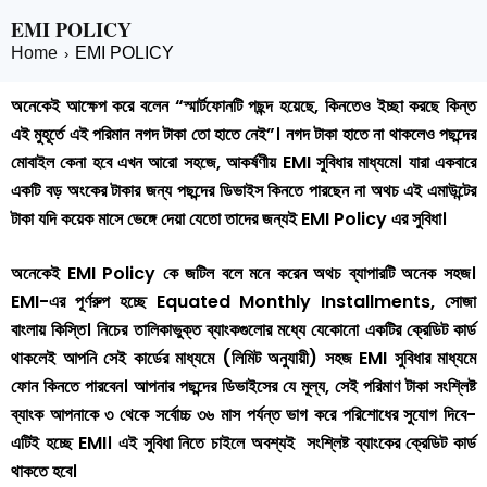
EMI POLICY
Home
EMI POLICY
›
অনেকেই আক্ষেপ করে বলেন “স্মার্টফোনটি পছন্দ হয়েছে, কিনতেও ইচ্ছা করছে কিন্ত
এই মুহূর্তে এই পরিমান নগদ টাকা তো হাতে নেই”। নগদ টাকা হাতে না থাকলেও পছন্দের
মোবাইল কেনা হবে এখন আরো সহজে, আকর্ষণীয় EMI সুবিধার মাধ্যমে। যারা একবারে
একটি বড় অংকের টাকার জন্য পছন্দের ডিভাইস কিনতে পারছেন না অথচ এই এমাউন্টের
টাকা যদি কয়েক মাসে ভেঙ্গে দেয়া যেতো তাদের জন্যই EMI Policy এর সুবিধা।
অনেকেই EMI Policy কে জটিল বলে মনে করেন অথচ ব্যাপারটি অনেক সহজ।
EMI-এর পূর্ণরুপ হচ্ছে Equated Monthly Installments, সোজা
বাংলায় কিস্তি। নিচের তালিকাভুক্ত ব্যাংকগুলোর মধ্যে যেকোনো একটির ক্রেডিট কার্ড
থাকলেই আপনি সেই কার্ডের মাধ্যমে (লিমিট অনুযায়ী) সহজ EMI সুবিধার মাধ্যমে
ফোন কিনতে পারবেন। আপনার পছন্দের ডিভাইসের যে মূল্য, সেই পরিমাণ টাকা সংশ্লিষ্ট
ব্যাংক আপনাকে ৩ থেকে সর্বোচ্চ ৩৬ মাস পর্যন্ত ভাগ করে পরিশোধের সুযোগ দিবে-
এটিই হচ্ছে EMI। এই সুবিধা নিতে চাইলে অবশ্যই সংশ্লিষ্ট ব্যাংকের ক্রেডিট কার্ড
থাকতে হবে।